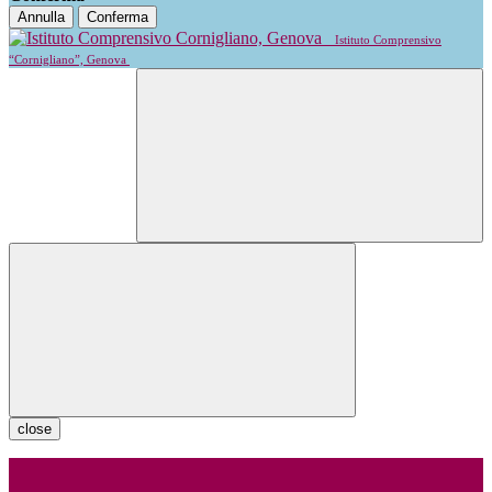
Annulla
Conferma
Istituto Comprensivo
“Cornigliano”, Genova
close