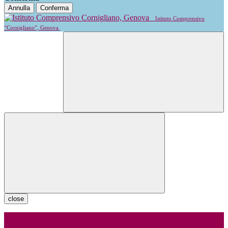
Annulla
Conferma
Istituto Comprensivo
“Cornigliano”, Genova
close