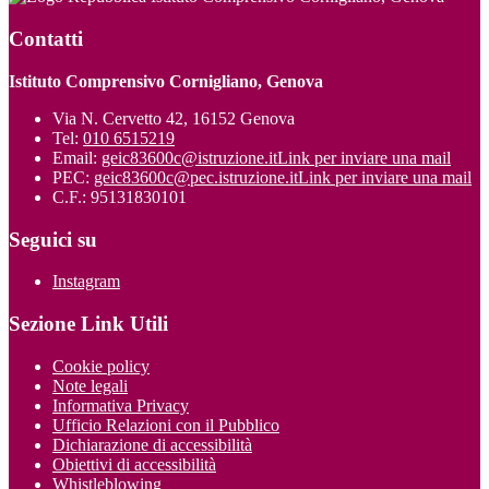
Contatti
Istituto Comprensivo Cornigliano, Genova
Via N. Cervetto 42, 16152 Genova
Tel:
010 6515219
Email:
geic83600c@istruzione.it
Link per inviare una mail
PEC:
geic83600c@pec.istruzione.it
Link per inviare una mail
C.F.: 95131830101
Seguici su
Instagram
Sezione Link Utili
Cookie policy
Note legali
Informativa Privacy
Ufficio Relazioni con il Pubblico
Dichiarazione di accessibilità
Obiettivi di accessibilità
Whistleblowing