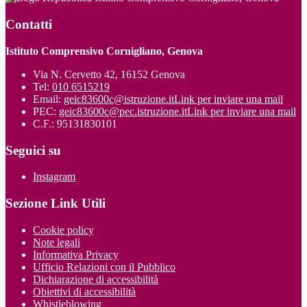
Contatti
Istituto Comprensivo Cornigliano, Genova
Via N. Cervetto 42, 16152 Genova
Tel:
010 6515219
Email:
geic83600c@istruzione.it
Link per inviare una mail
PEC:
geic83600c@pec.istruzione.it
Link per inviare una mail
C.F.: 95131830101
Seguici su
Instagram
Sezione Link Utili
Cookie policy
Note legali
Informativa Privacy
Ufficio Relazioni con il Pubblico
Dichiarazione di accessibilità
Obiettivi di accessibilità
Whistleblowing