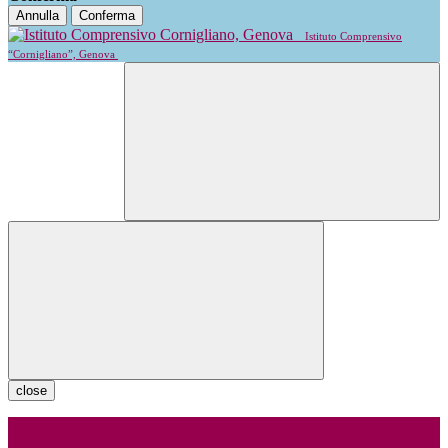
Annulla
Conferma
Istituto Comprensivo
“Cornigliano”, Genova
close