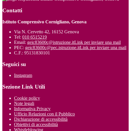
Contatti
Istituto Comprensivo Cornigliano, Genova
Via N. Cervetto 42, 16152 Genova
Tel:
010 6515219
Email:
geic83600c@istruzione.it
Link per inviare una mail
PEC:
geic83600c@pec.istruzione.it
Link per inviare una mail
C.F.: 95131830101
Seguici su
Instagram
Sezione Link Utili
Cookie policy
Note legali
Informativa Privacy
Ufficio Relazioni con il Pubblico
Dichiarazione di accessibilità
Obiettivi di accessibilità
Whistleblowing