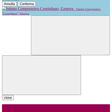
Annulla
Conferma
Istituto Comprensivo
“Cornigliano”, Genova
close