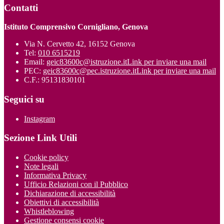
Contatti
Istituto Comprensivo Cornigliano, Genova
Via N. Cervetto 42, 16152 Genova
Tel:
010 6515219
Email:
geic83600c@istruzione.it
Link per inviare una mail
PEC:
geic83600c@pec.istruzione.it
Link per inviare una mail
C.F.: 95131830101
Seguici su
Instagram
Sezione Link Utili
Cookie policy
Note legali
Informativa Privacy
Ufficio Relazioni con il Pubblico
Dichiarazione di accessibilità
Obiettivi di accessibilità
Whistleblowing
Gestione consensi cookie