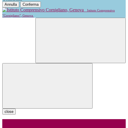
Annulla
Conferma
Istituto Comprensivo
“Cornigliano”, Genova
close