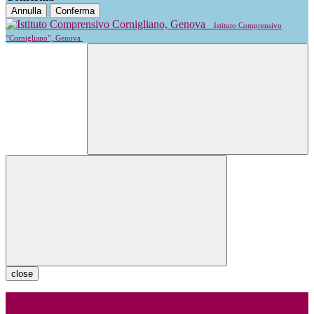
Annulla
Conferma
Istituto Comprensivo
“Cornigliano”, Genova
close