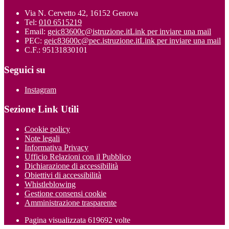
Via N. Cervetto 42, 16152 Genova
Tel:
010 6515219
Email:
geic83600c@istruzione.it
Link per inviare una mail
PEC:
geic83600c@pec.istruzione.it
Link per inviare una mail
C.F.: 95131830101
Seguici su
Instagram
Sezione Link Utili
Cookie policy
Note legali
Informativa Privacy
Ufficio Relazioni con il Pubblico
Dichiarazione di accessibilità
Obiettivi di accessibilità
Whistleblowing
Gestione consensi cookie
Amministrazione trasparente
Pagina visualizzata
619692
volte