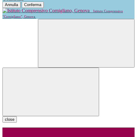
Annulla
Conferma
Istituto Comprensivo
“Cornigliano”, Genova
close