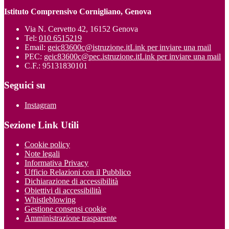
Istituto Comprensivo Cornigliano, Genova
Via N. Cervetto 42, 16152 Genova
Tel:
010 6515219
Email:
geic83600c@istruzione.it
Link per inviare una mail
PEC:
geic83600c@pec.istruzione.it
Link per inviare una mail
C.F.: 95131830101
Seguici su
Instagram
Sezione Link Utili
Cookie policy
Note legali
Informativa Privacy
Ufficio Relazioni con il Pubblico
Dichiarazione di accessibilità
Obiettivi di accessibilità
Whistleblowing
Gestione consensi cookie
Amministrazione trasparente