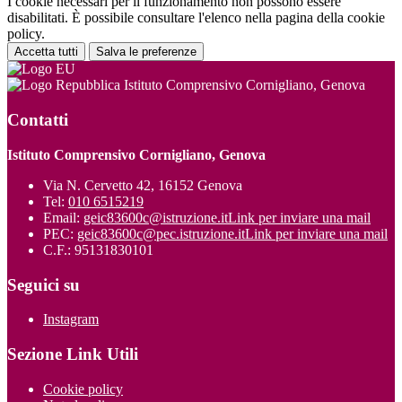
I cookie necessari per il funzionamento non possono essere
disabilitati. È possibile consultare l'elenco nella pagina della cookie
policy.
Accetta tutti
Salva le preferenze
Istituto Comprensivo Cornigliano, Genova
Contatti
Istituto Comprensivo Cornigliano, Genova
Via N. Cervetto 42, 16152 Genova
Tel:
010 6515219
Email:
geic83600c@istruzione.it
Link per inviare una mail
PEC:
geic83600c@pec.istruzione.it
Link per inviare una mail
C.F.: 95131830101
Seguici su
Instagram
Sezione Link Utili
Cookie policy