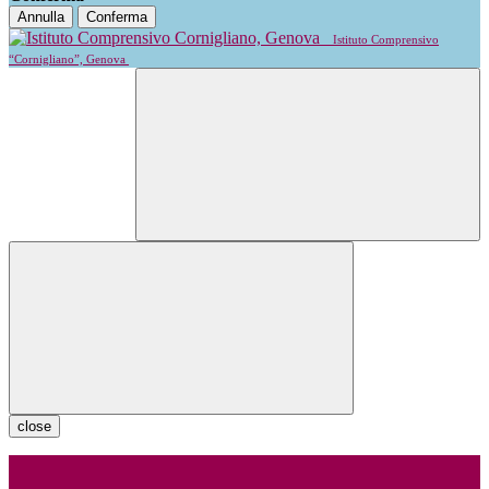
Annulla
Conferma
Istituto Comprensivo
“Cornigliano”, Genova
close