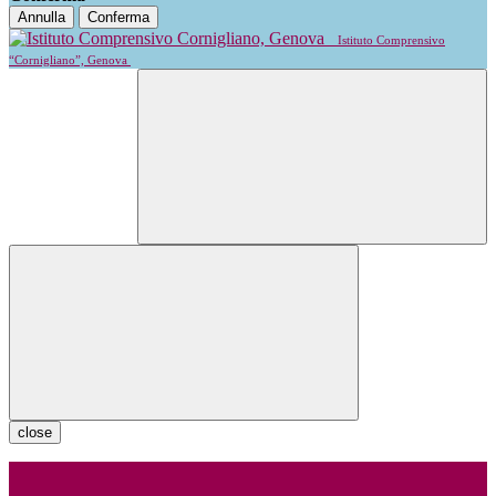
Annulla
Conferma
Istituto Comprensivo
“Cornigliano”, Genova
close