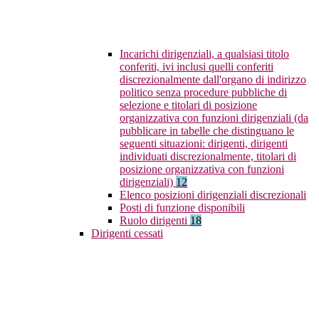
Incarichi dirigenziali, a qualsiasi titolo
conferiti, ivi inclusi quelli conferiti
discrezionalmente dall'organo di indirizzo
politico senza procedure pubbliche di
selezione e titolari di posizione
organizzativa con funzioni dirigenziali (da
pubblicare in tabelle che distinguano le
seguenti situazioni: dirigenti, dirigenti
individuati discrezionalmente, titolari di
posizione organizzativa con funzioni
dirigenziali)
12
Elenco posizioni dirigenziali discrezionali
Posti di funzione disponibili
Ruolo dirigenti
18
Dirigenti cessati