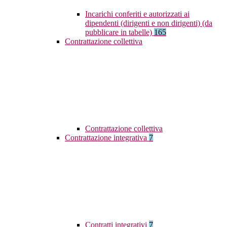
Incarichi conferiti e autorizzati ai
dipendenti (dirigenti e non dirigenti) (da
pubblicare in tabelle)
165
Contrattazione collettiva
Contrattazione collettiva
Contrattazione integrativa
7
Contratti integrativi
7