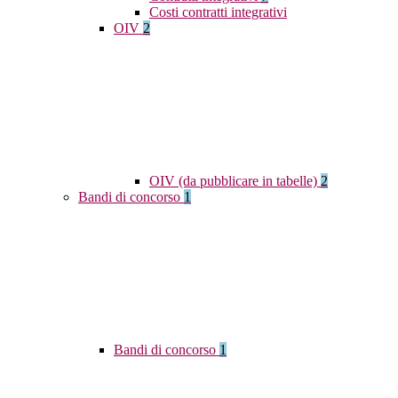
Costi contratti integrativi
OIV
2
OIV (da pubblicare in tabelle)
2
Bandi di concorso
1
Bandi di concorso
1