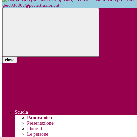
geic83600c@pec.istruzione.it
close
Scuola
Panoramica
Presentazione
I luoghi
Le persone