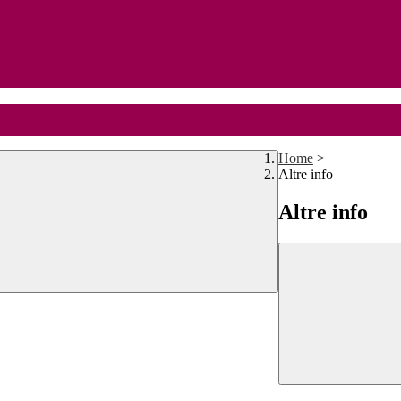
Home
>
Altre info
Altre info