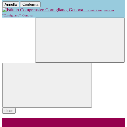
Annulla
Conferma
Istituto Comprensivo
“Cornigliano”, Genova
close