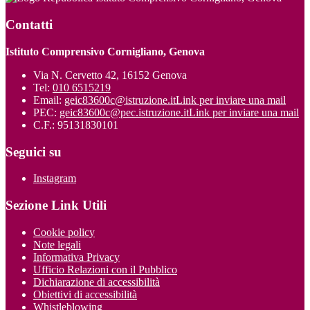
Contatti
Istituto Comprensivo Cornigliano, Genova
Via N. Cervetto 42, 16152 Genova
Tel:
010 6515219
Email:
geic83600c@istruzione.it
Link per inviare una mail
PEC:
geic83600c@pec.istruzione.it
Link per inviare una mail
C.F.: 95131830101
Seguici su
Instagram
Sezione Link Utili
Cookie policy
Note legali
Informativa Privacy
Ufficio Relazioni con il Pubblico
Dichiarazione di accessibilità
Obiettivi di accessibilità
Whistleblowing