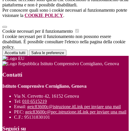
piattaforma e non è possibile disabilitarli.
Per conoscere quali sono i cookie necessari al funzionamento potete
visionare la
COOKIE POLICY
.
Cookie necessari per il funzionamento
I cookie necessari per il funzionamento non possono essere
disabilitati. È possibile consultare l'elenco nella pagina della cookie
policy.
Accetta tutti
Salva le preferenze
Istituto Comprensivo Cornigliano, Genova
Contatti
Istituto Comprensivo Cornigliano, Genova
Via N. Cervetto 42, 16152 Genova
Tel:
010 6515219
Email:
geic83600c@istruzione.it
Link per inviare una mail
PEC:
geic83600c@pec.istruzione.it
Link per inviare una mail
C.F.: 95131830101
Seguici su