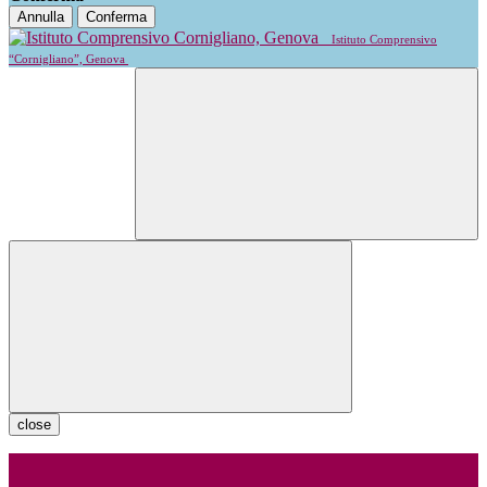
Annulla
Conferma
Istituto Comprensivo
“Cornigliano”, Genova
close