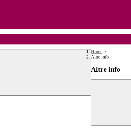
Home
>
Altre info
Altre info