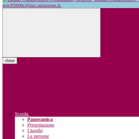
geic83600c@pec.istruzione.it
close
Scuola
Panoramica
Presentazione
I luoghi
Le persone