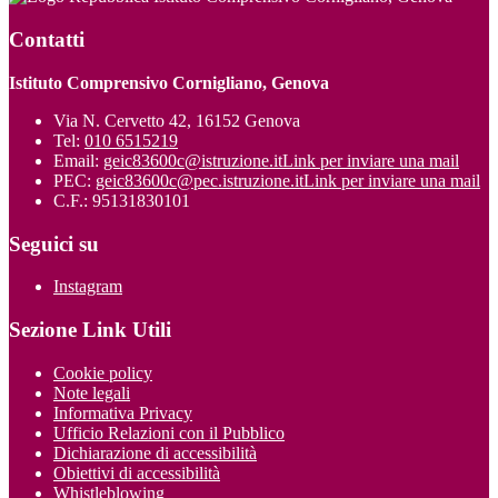
Contatti
Istituto Comprensivo Cornigliano, Genova
Via N. Cervetto 42, 16152 Genova
Tel:
010 6515219
Email:
geic83600c@istruzione.it
Link per inviare una mail
PEC:
geic83600c@pec.istruzione.it
Link per inviare una mail
C.F.: 95131830101
Seguici su
Instagram
Sezione Link Utili
Cookie policy
Note legali
Informativa Privacy
Ufficio Relazioni con il Pubblico
Dichiarazione di accessibilità
Obiettivi di accessibilità
Whistleblowing