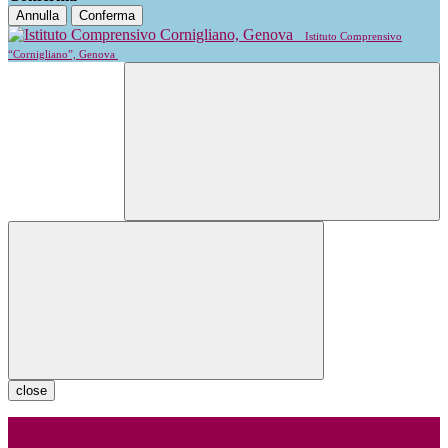
Annulla
Conferma
Istituto Comprensivo
“Cornigliano”, Genova
close