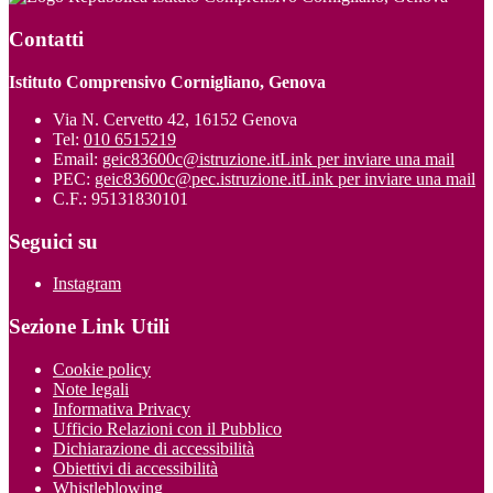
Contatti
Istituto Comprensivo Cornigliano, Genova
Via N. Cervetto 42, 16152 Genova
Tel:
010 6515219
Email:
geic83600c@istruzione.it
Link per inviare una mail
PEC:
geic83600c@pec.istruzione.it
Link per inviare una mail
C.F.: 95131830101
Seguici su
Instagram
Sezione Link Utili
Cookie policy
Note legali
Informativa Privacy
Ufficio Relazioni con il Pubblico
Dichiarazione di accessibilità
Obiettivi di accessibilità
Whistleblowing