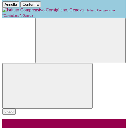
Annulla
Conferma
Istituto Comprensivo
“Cornigliano”, Genova
close