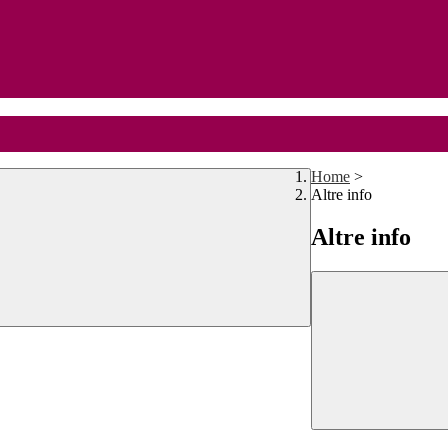
Home
>
Altre info
Altre info