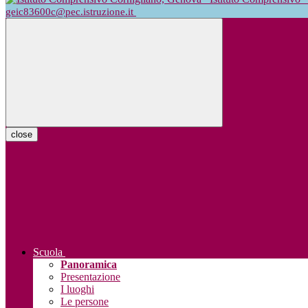
geic83600c@pec.istruzione.it
close
Scuola
Panoramica
Presentazione
I luoghi
Le persone