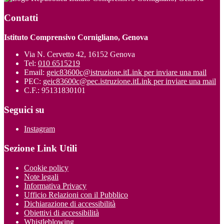
Contatti
Istituto Comprensivo Cornigliano, Genova
Via N. Cervetto 42, 16152 Genova
Tel:
010 6515219
Email:
geic83600c@istruzione.it
Link per inviare una mail
PEC:
geic83600c@pec.istruzione.it
Link per inviare una mail
C.F.: 95131830101
Seguici su
Instagram
Sezione Link Utili
Cookie policy
Note legali
Informativa Privacy
Ufficio Relazioni con il Pubblico
Dichiarazione di accessibilità
Obiettivi di accessibilità
Whistleblowing