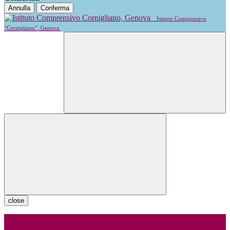
Annulla
Conferma
Istituto Comprensivo
“Cornigliano”, Genova
close