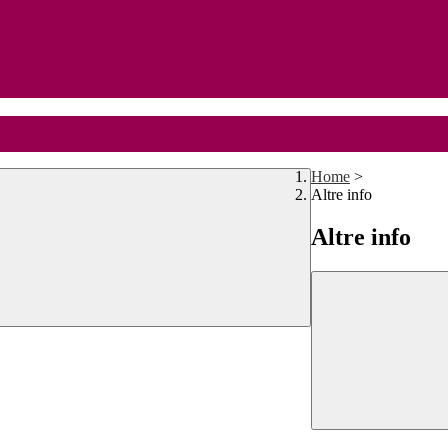
Home
>
Altre info
Altre info