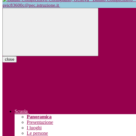
geic83600c@pec.istruzione.it
close
Scuola
Panoramica
Presentazione
I luoghi
Le persone