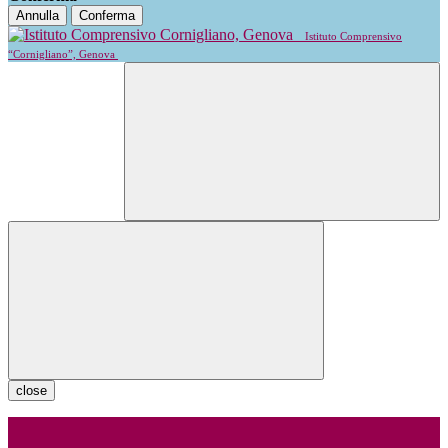
Annulla
Conferma
Istituto Comprensivo
“Cornigliano”, Genova
close