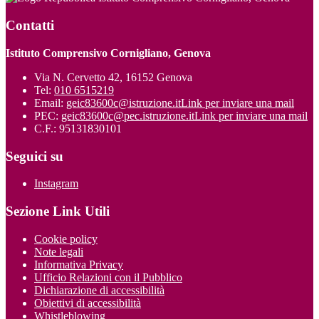
Contatti
Istituto Comprensivo Cornigliano, Genova
Via N. Cervetto 42, 16152 Genova
Tel:
010 6515219
Email:
geic83600c@istruzione.it
Link per inviare una mail
PEC:
geic83600c@pec.istruzione.it
Link per inviare una mail
C.F.: 95131830101
Seguici su
Instagram
Sezione Link Utili
Cookie policy
Note legali
Informativa Privacy
Ufficio Relazioni con il Pubblico
Dichiarazione di accessibilità
Obiettivi di accessibilità
Whistleblowing