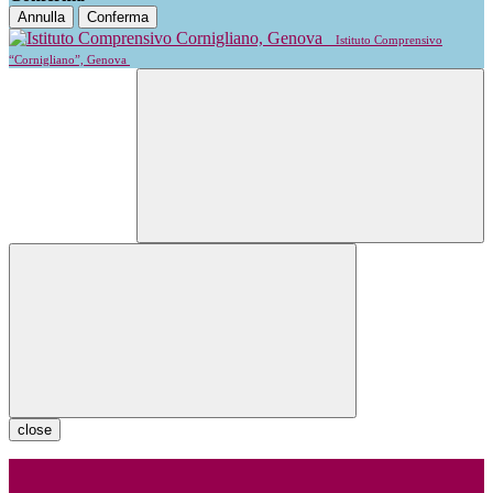
Annulla
Conferma
Istituto Comprensivo
“Cornigliano”, Genova
close