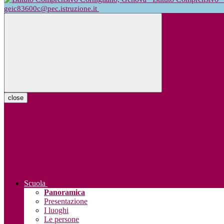
geic83600c@pec.istruzione.it
close
Scuola
Panoramica
Presentazione
I luoghi
Le persone