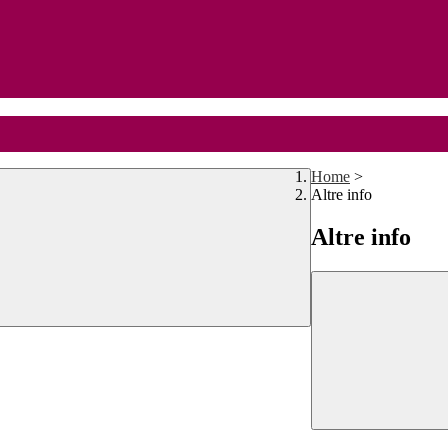
Home
>
Altre info
Altre info