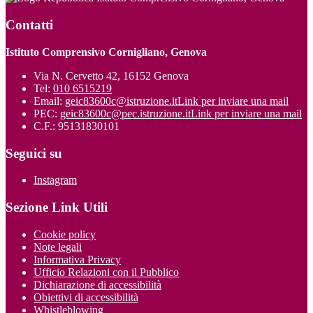
Contatti
Istituto Comprensivo Cornigliano, Genova
Via N. Cervetto 42, 16152 Genova
Tel:
010 6515219
Email:
geic83600c@istruzione.it
Link per inviare una mail
PEC:
geic83600c@pec.istruzione.it
Link per inviare una mail
C.F.: 95131830101
Seguici su
Instagram
Sezione Link Utili
Cookie policy
Note legali
Informativa Privacy
Ufficio Relazioni con il Pubblico
Dichiarazione di accessibilità
Obiettivi di accessibilità
Whistleblowing