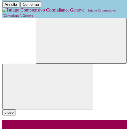
Annulla
Conferma
Istituto Comprensivo
“Cornigliano”, Genova
close