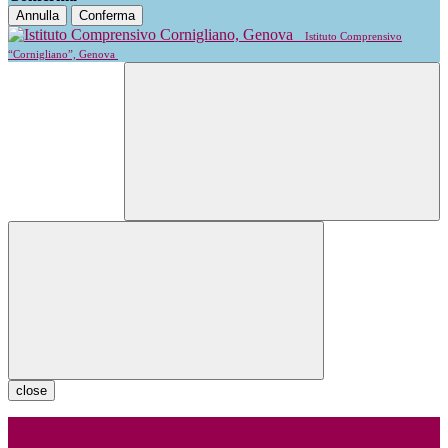
Annulla
Conferma
Istituto Comprensivo
“Cornigliano”, Genova
close