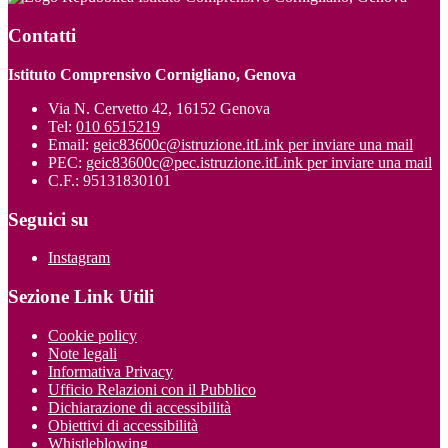
Contatti
Istituto Comprensivo Cornigliano, Genova
Via N. Cervetto 42, 16152 Genova
Tel:
010 6515219
Email:
geic83600c@istruzione.it
Link per inviare una mail
PEC:
geic83600c@pec.istruzione.it
Link per inviare una mail
C.F.: 95131830101
Seguici su
Instagram
Sezione Link Utili
Cookie policy
Note legali
Informativa Privacy
Ufficio Relazioni con il Pubblico
Dichiarazione di accessibilità
Obiettivi di accessibilità
Whistleblowing