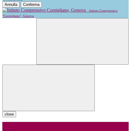
Annulla
Conferma
Istituto Comprensivo
“Cornigliano”, Genova
close