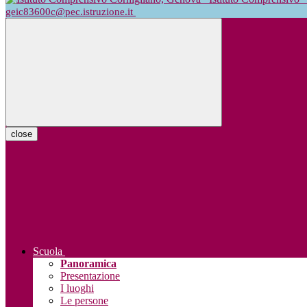
geic83600c@pec.istruzione.it
close
Scuola
Panoramica
Presentazione
I luoghi
Le persone