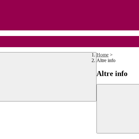
Home
>
Altre info
Altre info