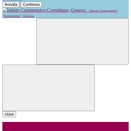
Annulla
Conferma
Istituto Comprensivo
“Cornigliano”, Genova
close