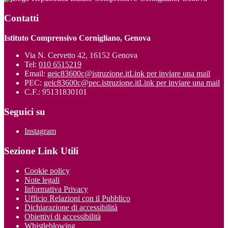
Contatti
Istituto Comprensivo Cornigliano, Genova
Via N. Cervetto 42, 16152 Genova
Tel:
010 6515219
Email:
geic83600c@istruzione.it
Link per inviare una mail
PEC:
geic83600c@pec.istruzione.it
Link per inviare una mail
C.F.: 95131830101
Seguici su
Instagram
Sezione Link Utili
Cookie policy
Note legali
Informativa Privacy
Ufficio Relazioni con il Pubblico
Dichiarazione di accessibilità
Obiettivi di accessibilità
Whistleblowing