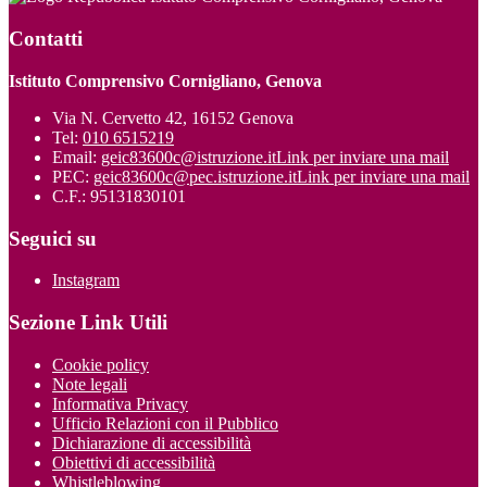
Contatti
Istituto Comprensivo Cornigliano, Genova
Via N. Cervetto 42, 16152 Genova
Tel:
010 6515219
Email:
geic83600c@istruzione.it
Link per inviare una mail
PEC:
geic83600c@pec.istruzione.it
Link per inviare una mail
C.F.: 95131830101
Seguici su
Instagram
Sezione Link Utili
Cookie policy
Note legali
Informativa Privacy
Ufficio Relazioni con il Pubblico
Dichiarazione di accessibilità
Obiettivi di accessibilità
Whistleblowing