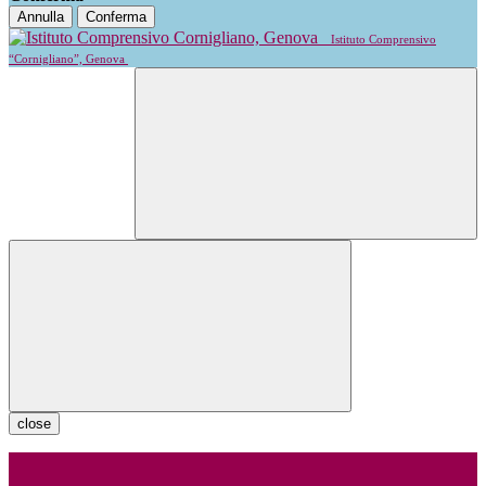
Annulla
Conferma
Istituto Comprensivo
“Cornigliano”, Genova
close