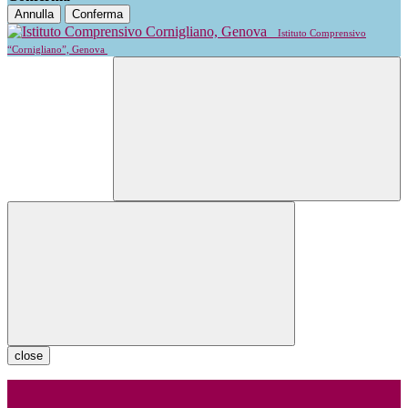
Annulla
Conferma
Istituto Comprensivo
“Cornigliano”, Genova
close