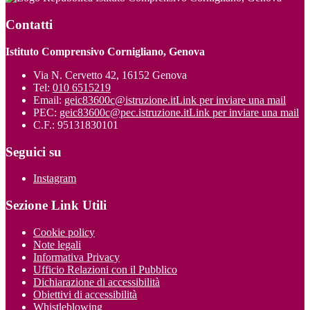
Contatti
Istituto Comprensivo Cornigliano, Genova
Via N. Cervetto 42, 16152 Genova
Tel:
010 6515219
Email:
geic83600c@istruzione.it
Link per inviare una mail
PEC:
geic83600c@pec.istruzione.it
Link per inviare una mail
C.F.: 95131830101
Seguici su
Instagram
Sezione Link Utili
Cookie policy
Note legali
Informativa Privacy
Ufficio Relazioni con il Pubblico
Dichiarazione di accessibilità
Obiettivi di accessibilità
Whistleblowing