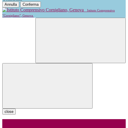
Annulla
Conferma
Istituto Comprensivo
“Cornigliano”, Genova
close