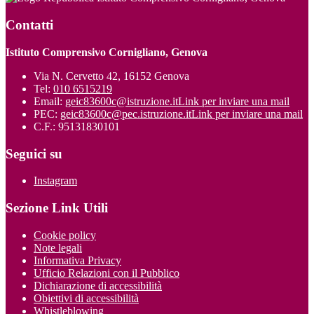
Contatti
Istituto Comprensivo Cornigliano, Genova
Via N. Cervetto 42, 16152 Genova
Tel:
010 6515219
Email:
geic83600c@istruzione.it
Link per inviare una mail
PEC:
geic83600c@pec.istruzione.it
Link per inviare una mail
C.F.: 95131830101
Seguici su
Instagram
Sezione Link Utili
Cookie policy
Note legali
Informativa Privacy
Ufficio Relazioni con il Pubblico
Dichiarazione di accessibilità
Obiettivi di accessibilità
Whistleblowing