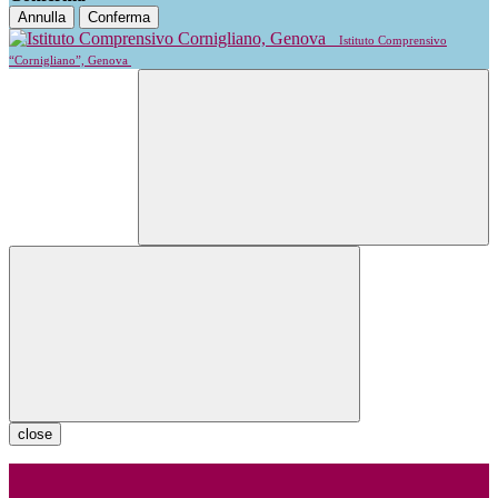
Annulla
Conferma
Istituto Comprensivo
“Cornigliano”, Genova
close