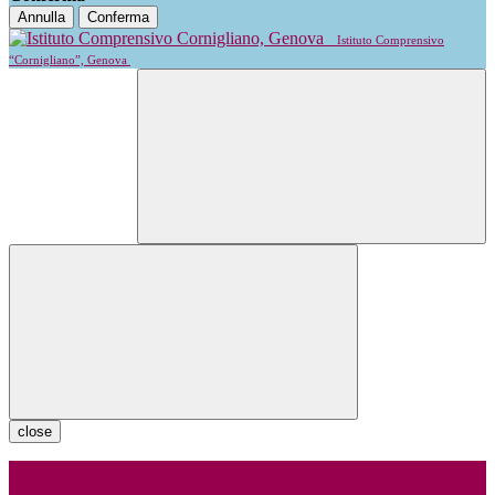
Annulla
Conferma
Istituto Comprensivo
“Cornigliano”, Genova
close