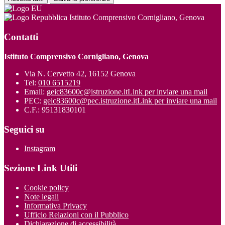
Istituto Comprensivo Cornigliano, Genova
Contatti
Istituto Comprensivo Cornigliano, Genova
Via N. Cervetto 42, 16152 Genova
Tel:
010 6515219
Email:
geic83600c@istruzione.it
Link per inviare una mail
PEC:
geic83600c@pec.istruzione.it
Link per inviare una mail
C.F.: 95131830101
Seguici su
Instagram
Sezione Link Utili
Cookie policy
Note legali
Informativa Privacy
Ufficio Relazioni con il Pubblico
Dichiarazione di accessibilità