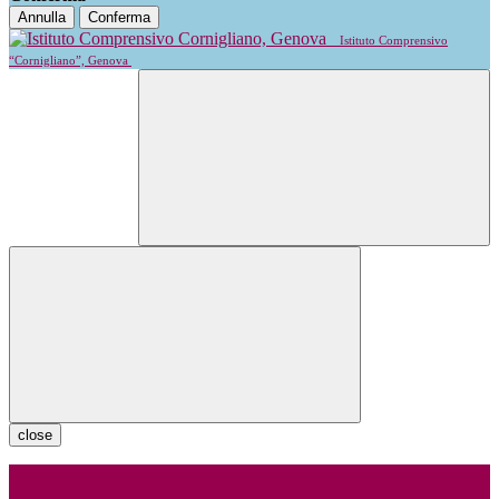
Annulla
Conferma
Istituto Comprensivo
“Cornigliano”, Genova
close