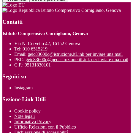
Istituto Comprensivo Cornigliano, Genova
Contatti
Istituto Comprensivo Cornigliano, Genova
Via N. Cervetto 42, 16152 Genova
Tel:
010 6515219
Email:
geic83600c@istruzione.it
Link per inviare una mail
PEC:
geic83600c@pec.istruzione.it
Link per inviare una mail
C.F.: 95131830101
Seguici su
Instagram
Sezione Link Utili
Cookie policy
Note legali
Informativa Privacy
Ufficio Relazioni con il Pubblico
Dichiarazione di accessibilità