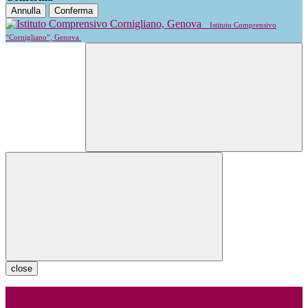
Annulla
Conferma
Istituto Comprensivo
“Cornigliano”, Genova
close