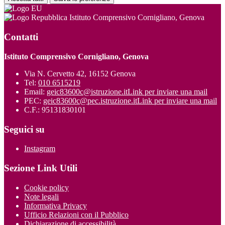
Istituto Comprensivo Cornigliano, Genova
Contatti
Istituto Comprensivo Cornigliano, Genova
Via N. Cervetto 42, 16152 Genova
Tel:
010 6515219
Email:
geic83600c@istruzione.it
Link per inviare una mail
PEC:
geic83600c@pec.istruzione.it
Link per inviare una mail
C.F.: 95131830101
Seguici su
Instagram
Sezione Link Utili
Cookie policy
Note legali
Informativa Privacy
Ufficio Relazioni con il Pubblico
Dichiarazione di accessibilità