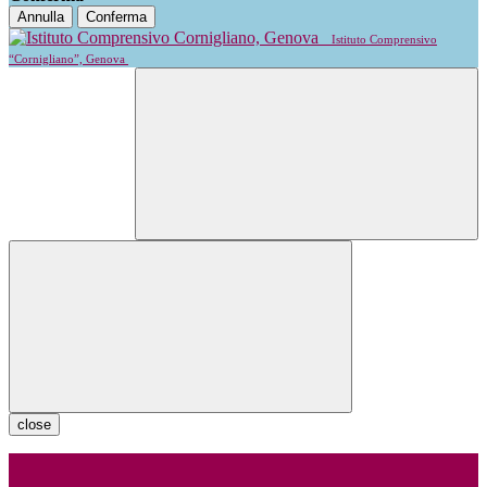
Annulla
Conferma
Istituto Comprensivo
“Cornigliano”, Genova
close