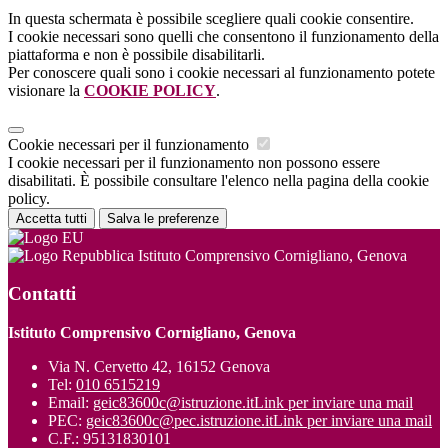
In questa schermata è possibile scegliere quali cookie consentire.
I cookie necessari sono quelli che consentono il funzionamento della
piattaforma e non è possibile disabilitarli.
Per conoscere quali sono i cookie necessari al funzionamento potete
visionare la
COOKIE POLICY
.
Cookie necessari per il funzionamento
I cookie necessari per il funzionamento non possono essere
disabilitati. È possibile consultare l'elenco nella pagina della cookie
policy.
Accetta tutti
Salva le preferenze
Istituto Comprensivo Cornigliano, Genova
Contatti
Istituto Comprensivo Cornigliano, Genova
Via N. Cervetto 42, 16152 Genova
Tel:
010 6515219
Email:
geic83600c@istruzione.it
Link per inviare una mail
PEC:
geic83600c@pec.istruzione.it
Link per inviare una mail
C.F.: 95131830101