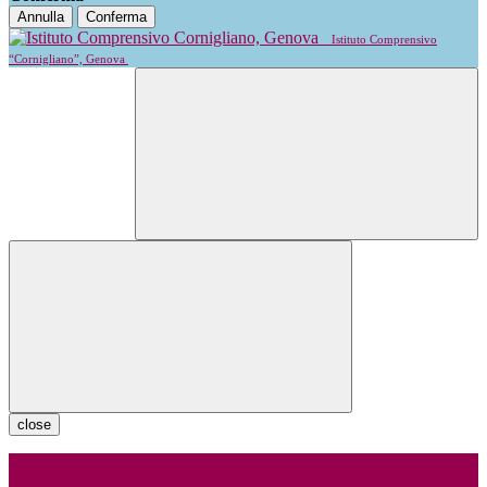
Annulla
Conferma
Istituto Comprensivo
“Cornigliano”, Genova
close