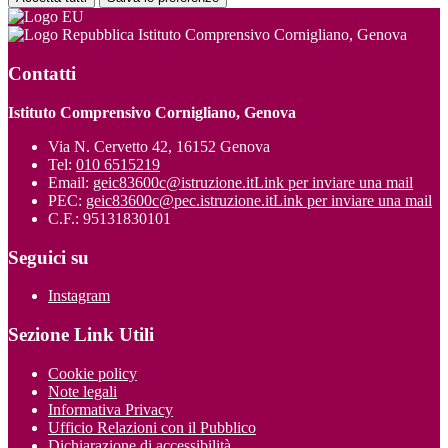
Istituto Comprensivo Cornigliano, Genova
Contatti
Istituto Comprensivo Cornigliano, Genova
Via N. Cervetto 42, 16152 Genova
Tel:
010 6515219
Email:
geic83600c@istruzione.it
Link per inviare una mail
PEC:
geic83600c@pec.istruzione.it
Link per inviare una mail
C.F.: 95131830101
Seguici su
Instagram
Sezione Link Utili
Cookie policy
Note legali
Informativa Privacy
Ufficio Relazioni con il Pubblico
Dichiarazione di accessibilità