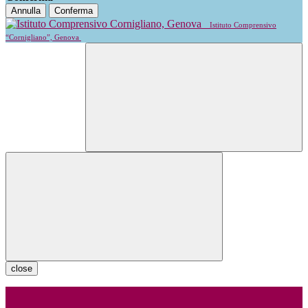
Annulla
Conferma
Istituto Comprensivo
“Cornigliano”, Genova
close