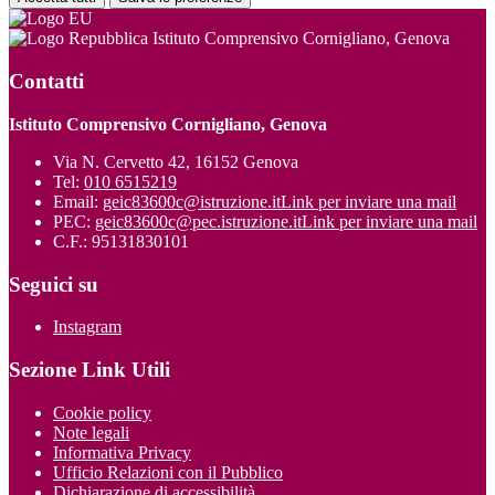
Istituto Comprensivo Cornigliano, Genova
Contatti
Istituto Comprensivo Cornigliano, Genova
Via N. Cervetto 42, 16152 Genova
Tel:
010 6515219
Email:
geic83600c@istruzione.it
Link per inviare una mail
PEC:
geic83600c@pec.istruzione.it
Link per inviare una mail
C.F.: 95131830101
Seguici su
Instagram
Sezione Link Utili
Cookie policy
Note legali
Informativa Privacy
Ufficio Relazioni con il Pubblico
Dichiarazione di accessibilità