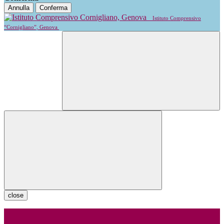
Annulla
Conferma
Istituto Comprensivo
“Cornigliano”, Genova
close