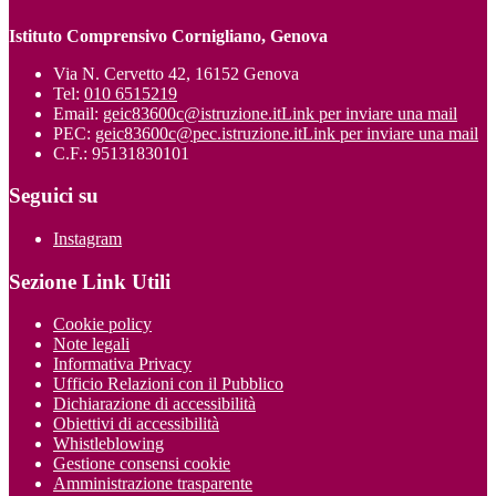
Istituto Comprensivo Cornigliano, Genova
Via N. Cervetto 42, 16152 Genova
Tel:
010 6515219
Email:
geic83600c@istruzione.it
Link per inviare una mail
PEC:
geic83600c@pec.istruzione.it
Link per inviare una mail
C.F.: 95131830101
Seguici su
Instagram
Sezione Link Utili
Cookie policy
Note legali
Informativa Privacy
Ufficio Relazioni con il Pubblico
Dichiarazione di accessibilità
Obiettivi di accessibilità
Whistleblowing
Gestione consensi cookie
Amministrazione trasparente