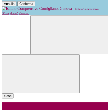
Annulla
Conferma
Istituto Comprensivo
“Cornigliano”, Genova
close