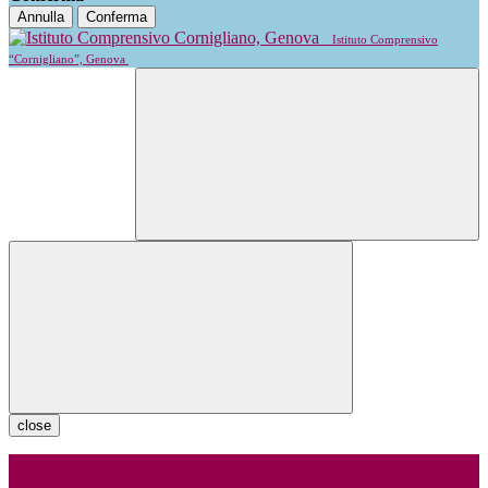
Annulla
Conferma
Istituto Comprensivo
“Cornigliano”, Genova
close