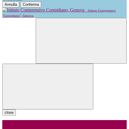
Annulla
Conferma
Istituto Comprensivo
“Cornigliano”, Genova
close