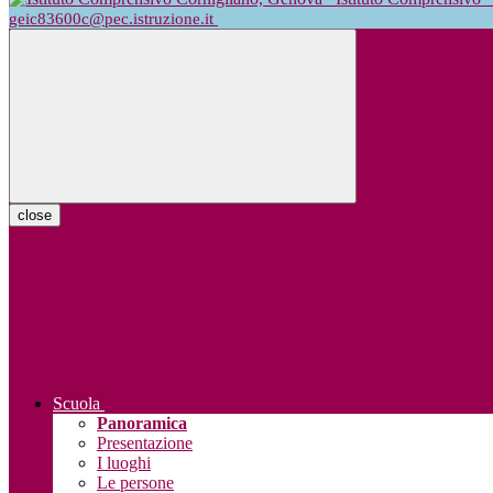
geic83600c@pec.istruzione.it
close
Scuola
Panoramica
Presentazione
I luoghi
Le persone