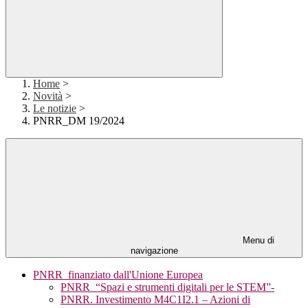
Home
>
Novità
>
Le notizie
>
PNRR_DM 19/2024
Menu di
navigazione
PNRR_finanziato dall'Unione Europea
PNRR_“Spazi e strumenti digitali per le STEM”-
PNRR. Investimento M4C1I2.1 – Azioni di