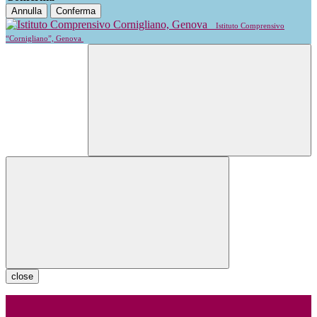
Annulla
Conferma
Istituto Comprensivo
“Cornigliano”, Genova
close