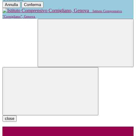
Annulla
Conferma
Istituto Comprensivo
“Cornigliano”, Genova
close