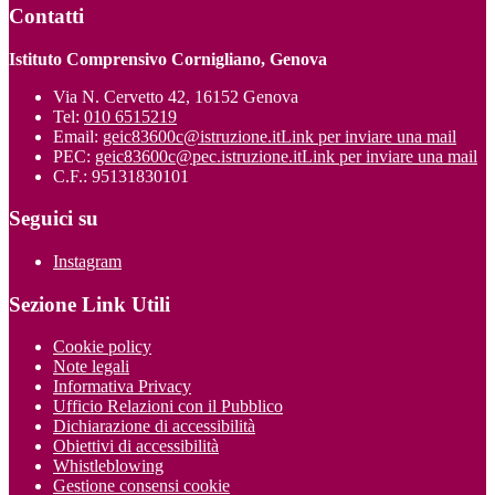
Contatti
Istituto Comprensivo Cornigliano, Genova
Via N. Cervetto 42, 16152 Genova
Tel:
010 6515219
Email:
geic83600c@istruzione.it
Link per inviare una mail
PEC:
geic83600c@pec.istruzione.it
Link per inviare una mail
C.F.: 95131830101
Seguici su
Instagram
Sezione Link Utili
Cookie policy
Note legali
Informativa Privacy
Ufficio Relazioni con il Pubblico
Dichiarazione di accessibilità
Obiettivi di accessibilità
Whistleblowing
Gestione consensi cookie