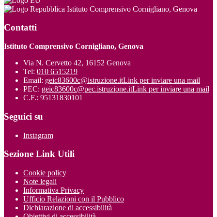
Istituto Comprensivo Cornigliano, Genova
Contatti
Istituto Comprensivo Cornigliano, Genova
Via N. Cervetto 42, 16152 Genova
Tel:
010 6515219
Email:
geic83600c@istruzione.it
Link per inviare una mail
PEC:
geic83600c@pec.istruzione.it
Link per inviare una mail
C.F.: 95131830101
Seguici su
Instagram
Sezione Link Utili
Cookie policy
Note legali
Informativa Privacy
Ufficio Relazioni con il Pubblico
Dichiarazione di accessibilità
Obiettivi di accessibilità