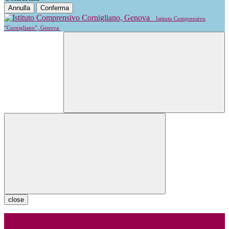
Annulla
Conferma
Istituto Comprensivo
“Cornigliano”, Genova
close