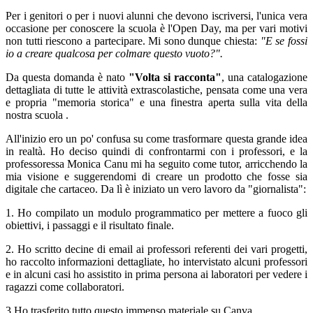
Per i genitori o per i nuovi alunni che devono iscriversi, l'unica vera
occasione per conoscere la scuola è l'Open Day, ma per vari motivi
non tutti riescono a partecipare. Mi sono dunque chiesta:
"E se fossi
io a creare qualcosa per colmare questo vuoto?".
Da questa domanda è nato
"Volta si racconta"
, una catalogazione
dettagliata di tutte le attività extrascolastiche, pensata come una vera
e propria "memoria storica" e una finestra aperta sulla vita della
nostra scuola .
All'inizio ero un po' confusa su come trasformare questa grande idea
in realtà. Ho deciso quindi di confrontarmi con i professori, e la
professoressa Monica Canu mi ha seguito come tutor, arricchendo la
mia visione e suggerendomi di creare un prodotto che fosse sia
digitale che cartaceo. Da lì è iniziato un vero lavoro da "giornalista":
1. Ho compilato un modulo programmatico per mettere a fuoco gli
obiettivi, i passaggi e il risultato finale.
2. Ho scritto decine di email ai professori referenti dei vari progetti,
ho raccolto informazioni dettagliate, ho intervistato alcuni professori
e in alcuni casi ho assistito in prima persona ai laboratori per vedere i
ragazzi come collaboratori.
3.Ho trasferito tutto questo immenso materiale su Canva.