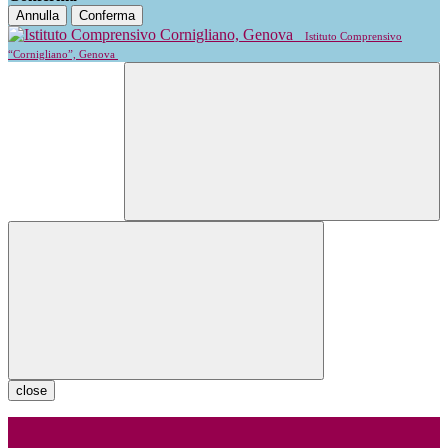
Annulla
Conferma
Istituto Comprensivo
“Cornigliano”, Genova
close