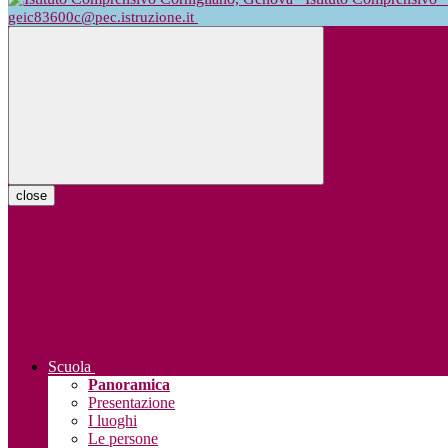
geic83600c@pec.istruzione.it
close
Scuola
Panoramica
Presentazione
I luoghi
Le persone