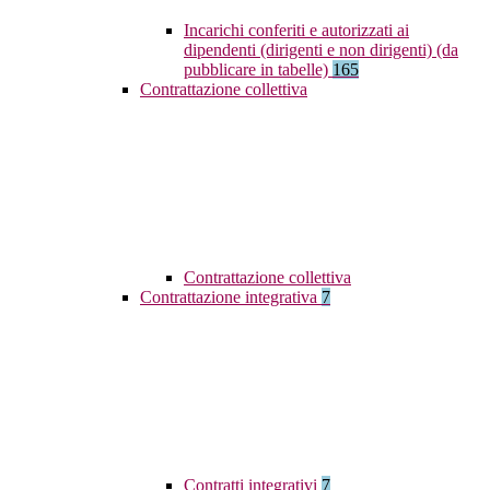
Incarichi conferiti e autorizzati ai
dipendenti (dirigenti e non dirigenti) (da
pubblicare in tabelle)
165
Contrattazione collettiva
Contrattazione collettiva
Contrattazione integrativa
7
Contratti integrativi
7