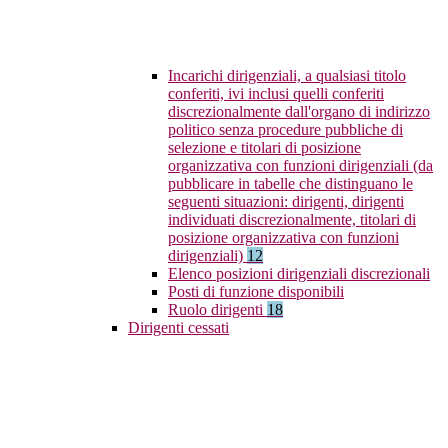
Incarichi dirigenziali, a qualsiasi titolo
conferiti, ivi inclusi quelli conferiti
discrezionalmente dall'organo di indirizzo
politico senza procedure pubbliche di
selezione e titolari di posizione
organizzativa con funzioni dirigenziali (da
pubblicare in tabelle che distinguano le
seguenti situazioni: dirigenti, dirigenti
individuati discrezionalmente, titolari di
posizione organizzativa con funzioni
dirigenziali)
12
Elenco posizioni dirigenziali discrezionali
Posti di funzione disponibili
Ruolo dirigenti
18
Dirigenti cessati