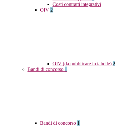
Costi contratti integrativi
OIV
2
OIV (da pubblicare in tabelle)
2
Bandi di concorso
1
Bandi di concorso
1