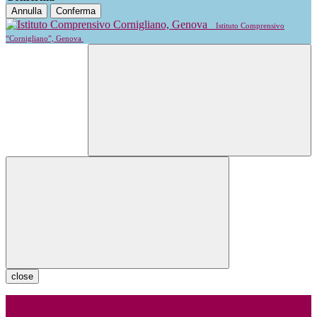
Annulla
Conferma
Istituto Comprensivo
“Cornigliano”, Genova
close