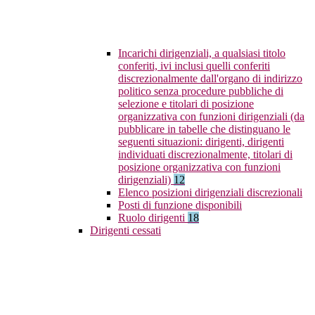
Incarichi dirigenziali, a qualsiasi titolo
conferiti, ivi inclusi quelli conferiti
discrezionalmente dall'organo di indirizzo
politico senza procedure pubbliche di
selezione e titolari di posizione
organizzativa con funzioni dirigenziali (da
pubblicare in tabelle che distinguano le
seguenti situazioni: dirigenti, dirigenti
individuati discrezionalmente, titolari di
posizione organizzativa con funzioni
dirigenziali)
12
Elenco posizioni dirigenziali discrezionali
Posti di funzione disponibili
Ruolo dirigenti
18
Dirigenti cessati