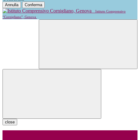
Annulla
Conferma
Istituto Comprensivo
“Cornigliano”, Genova
close