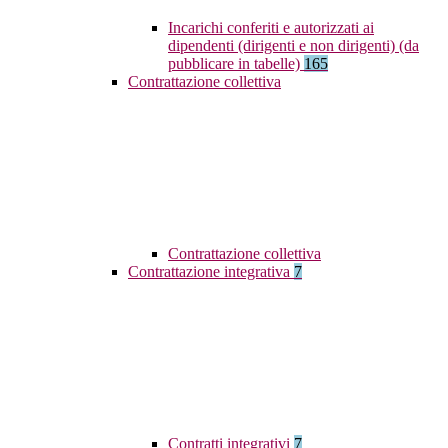
Incarichi conferiti e autorizzati ai
dipendenti (dirigenti e non dirigenti) (da
pubblicare in tabelle)
165
Contrattazione collettiva
Contrattazione collettiva
Contrattazione integrativa
7
Contratti integrativi
7