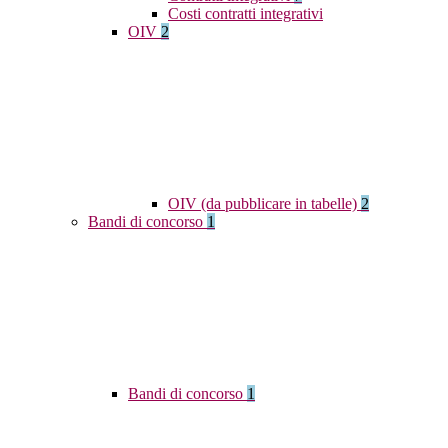
Costi contratti integrativi
OIV
2
OIV (da pubblicare in tabelle)
2
Bandi di concorso
1
Bandi di concorso
1