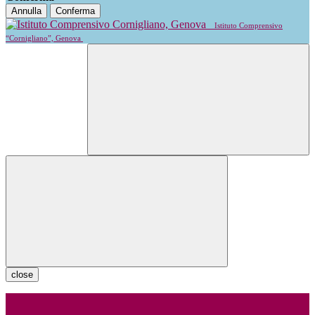
Annulla
Conferma
Istituto Comprensivo
“Cornigliano”, Genova
close