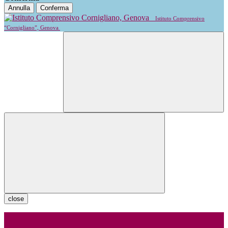
Annulla
Conferma
Istituto Comprensivo
“Cornigliano”, Genova
close