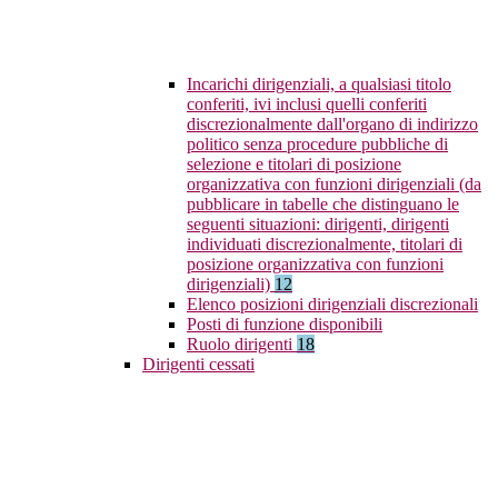
Incarichi dirigenziali, a qualsiasi titolo
conferiti, ivi inclusi quelli conferiti
discrezionalmente dall'organo di indirizzo
politico senza procedure pubbliche di
selezione e titolari di posizione
organizzativa con funzioni dirigenziali (da
pubblicare in tabelle che distinguano le
seguenti situazioni: dirigenti, dirigenti
individuati discrezionalmente, titolari di
posizione organizzativa con funzioni
dirigenziali)
12
Elenco posizioni dirigenziali discrezionali
Posti di funzione disponibili
Ruolo dirigenti
18
Dirigenti cessati