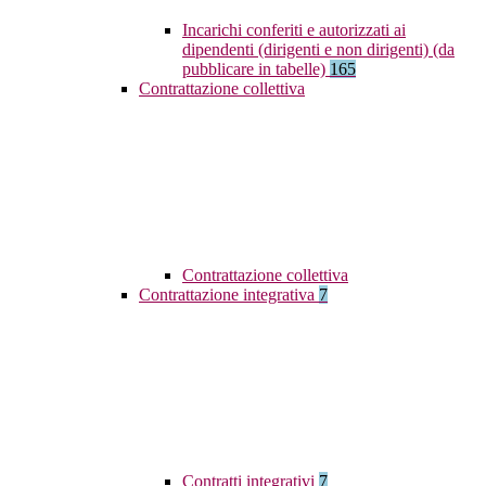
Incarichi conferiti e autorizzati ai
dipendenti (dirigenti e non dirigenti) (da
pubblicare in tabelle)
165
Contrattazione collettiva
Contrattazione collettiva
Contrattazione integrativa
7
Contratti integrativi
7