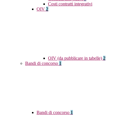
Costi contratti integrativi
OIV
2
OIV (da pubblicare in tabelle)
2
Bandi di concorso
1
Bandi di concorso
1